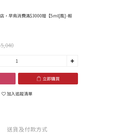
店，早鳥消費滿$3000贈【5ml[風]-輕
5,040
立即購買
加入追蹤清單
送貨及付款方式