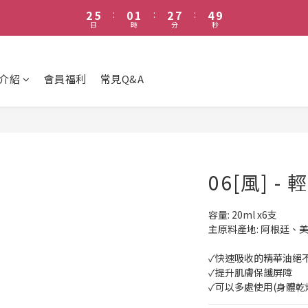
3
6
1
2
3
8
5
8
2
5
:
0
1
:
2
7
:
4
7
鳥優惠7折起｜消費滿1000享免運｜滿3000元即可加入VIP群組 享有更多
日
時
分
秒
1
4
0
1
6
3
6
0
3
0
5
2
5
鳥優惠7折起｜消費滿1000享免運｜滿3000元即可加入VIP群組 享有更多
2
4
1
4
1
3
0
3
介紹
會員福利
常見Q&A
0
2
2
1
1
0
0
06[風] -
容量: 20ml x6支
主原料產地: 阿根廷
✓快速吸收的精華油絕
✓提升肌膚保護屏障
✓可以多處使用(身體乾