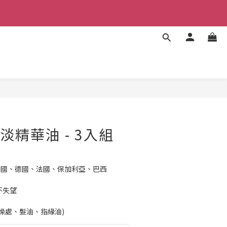
福利
福利
立即購買
 輕淡精華油 - 3入組
、美國、德國、法國、保加利亞、巴西
不失望
燥處、髮油、指緣油)