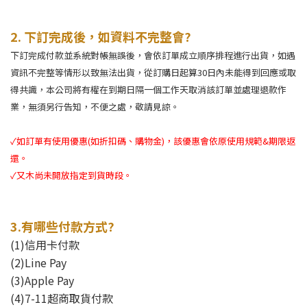
2.
下訂完成後，如資料不完整會
?
下訂完成付款並系統對帳無誤後，會依訂單成立順序排程進行出貨，如遇
資訊不完整等情形以致無法出貨
，從訂購日起算
30
日內未能得到回應或取
得共識，本公司將有權在到期日隔一個工作天取消該訂單並處理退款作
業，無須另行告知，不便之處，敬請見諒。
✓如訂單有使用優惠
(
如折扣碼、購物金
)
，該優惠會依原使用規範
&
期限返
還。
✓又木尚未開放指定到貨時段。
3.有哪些付款方式?
(1)信用卡付款
(2)Line Pay
(3)Apple Pay
(4)7-11超商取貨付款