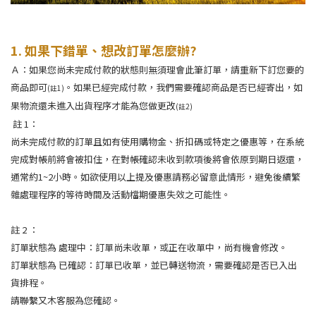
1.
如果下錯單、想改訂單怎麼辦
?
Ａ：
如果您尚未完成付款的狀態則無須理會此筆訂單，請重新下訂您要的
商品即可
。如果已經完成付款，我們需要確認商品是否已經寄出，如
(註
1)
果物流還未進入出貨程序才能為您做更改
(
註
2)
註
1
：
尚未完成付款的訂單且如有使用購物金、折扣碼或特定之優惠等，在系統
完成對帳前將會被扣住，在對帳確認未收到款項後將會依原到期日返還，
通常約
1~2
小時。如欲使用以上提及優惠請務必留意此情形，避免後續繁
雜處理程序的等待時間及活動檔期優惠失效之可能性。
註
2
：
訂單狀態為
處理中：訂單尚未收單，或正在收單中，尚有機會修改。
訂單狀態為
已確認：訂單已收單，並已轉送物流，需要確認是否已入出
貨排程。
請聯繫又木客服為您確認。