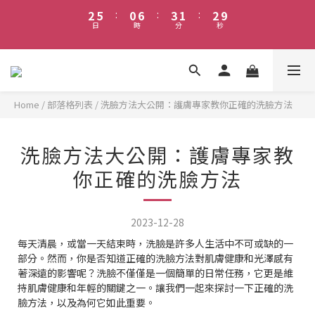
3
6
1
7
4
2
3
2
5
:
0
6
:
3
1
:
2
9
早鳥優惠7折起｜消費滿1000享免運｜滿3000元即可加入VIP群組 
日
時
分
秒
1
4
5
2
0
1
8
享有更多福利
0
3
4
1
0
7
2
3
0
6
早鳥優惠7折起｜消費滿1000享免運｜滿3000元即可加入VIP群組 
1
2
5
享有更多福利
0
1
4
Home
/
部落格列表
/
洗臉方法大公開：護膚專家教你正確的洗臉方法
0
3
2
1
洗臉方法大公開：護膚專家教
0
你正確的洗臉方法
2023-12-28
每天清晨，或當一天結束時，洗臉是許多人生活中不可或缺的一
部分。然而，你是否知道正確的洗臉方法對肌膚健康和光澤感有
著深遠的影響呢？洗臉不僅僅是一個簡單的日常任務，它更是維
持肌膚健康和年輕的關鍵之一。讓我們一起來探討一下正確的洗
臉方法，以及為何它如此重要。