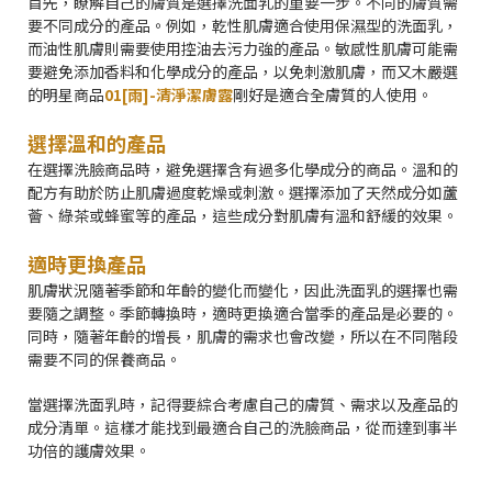
首先，瞭解自己的膚質是選擇洗面乳的重要一步。不同的膚質需
要不同成分的產品。例如，乾性肌膚適合使用保濕型的洗面乳，
而油性肌膚則需要使用控油去污力強的產品。敏感性肌膚可能需
要避免添加香料和化學成分的產品，以免刺激肌膚，而又木嚴選
的明星商品
01[雨]-清淨潔膚露
剛好是適合全膚質的人使用。
選擇溫和的產品
在選擇洗臉商品時，避免選擇含有過多化學成分的商品。溫和的
配方有助於防止肌膚過度乾燥或刺激。選擇添加了天然成分如蘆
薈、綠茶或蜂蜜等的產品，這些成分對肌膚有溫和舒緩的效果。
適時更換產品
肌膚狀況隨著季節和年齡的變化而變化，因此洗面乳的選擇也需
要隨之調整。季節轉換時，適時更換適合當季的產品是必要的。
同時，隨著年齡的增長，肌膚的需求也會改變，所以在不同階段
需要不同的保養商品。
當選擇洗面乳時，記得要綜合考慮自己的膚質、需求以及產品的
成分清單。這樣才能找到最適合自己的洗臉商品，從而達到事半
功倍的護膚效果。