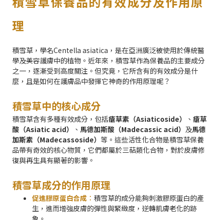
積雪草保養品的有效成分及作用原
理
積雪草，學名Centella asiatica，是在亞洲廣泛被使用於傳統醫
學及美容護膚中的植物。近年來，積雪草作為保養品的主要成分
之一，逐漸受到高度關注。但究竟，它所含有的有效成分是什
麼，且是如何在護膚品中發揮它神奇的作用原理呢？
積雪草中的核心成分
積雪草含有多種有效成分，包括
瘡草素（Asiaticoside）
、
瘡草
酸（Asiatic acid）
、
馬德加斯酸（Madecassic acid）
及
馬德
加斯素（Madecassoside）
等。這些活性化合物是積雪草保養
品帶有奇效的核心物質，它們都屬於三萜類化合物，對於皮膚修
復與再生具有顯著的影響。
積雪草成分的作用原理
促進膠原蛋白合成
：
積雪草的成分能夠刺激膠原蛋白的產
生，進而增強皮膚的彈性與緊緻度，逆轉肌膚老化的跡
象。