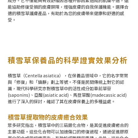
成分。它不僅能夠有效舒緩因各種外部因素造成的肌膚不適，還
能協助修復受損的皮膚屏障，增強皮膚的自我保護機能。選擇合
適的積雪草護膚產品，有助於為您的皮膚帶來健康和舒適的感
受。
積雪草保養品的科學證實效果分析
積雪草（Centella asiatica），在保養品領域中，它的名字常常
與「修復」和「鎮靜」劃上等號。不僅是民間傳統上對它的認
識，現代科學研究亦對積雪草中的活性成分如車前草苷
(saponins)、亞酸(asiatic acid)、馬登草酸(madecassic acid)
進行了深入的探討，確認了其在皮膚保養上的多種益處。
積雪草提取物的皮膚癒合效果
眾多研究指出，積雪草中的三萜類化合物，是其促進皮膚癒合的
主要功臣。這些化合物可以加速傷口的修復過程，通過促進膠原