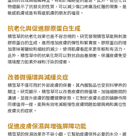
蛋白的合成與組織再生，有助於細胞壁的重建。此外，這些化合
物還展示了抗發炎的性質，可以減少傷口疼痛及紅腫的現象，是
敏感肌膚或是有瑕疵肌膚的朋友的福音。
抗老化與促進膠原蛋白生成
積雪草的抗老化效果也是不容忽視的。研究發現積雪草能夠刺激
膠原蛋白的生成，進而增加皮膚的彈性和緊實度。膠原蛋白的增
加意味著皺紋和細紋的減少，使得肌膚看起來更年輕和有活力。
此外，積雪草中的抗氧化劑可以對抗自由基損害，保護皮膚免受
環境壓力如紫外線和汙染的侵害。
改善微循環與減緩炎症
積雪草不僅可用於外部皮膚的保養，其內服製品也受到科學界的
關注。研究顯示，積雪草可以改善皮膚的微循環，加強細胞間的
溝通，並提升皮膚的整體健康狀態。它對於皮膚炎症的鎮靜作用
同樣值得一提，能夠有效地減輕慢性皮膚問題如銀屑病和異位性
皮膚炎的症狀。
促進皮膚保濕與增強屏障功能
積雪草的保濕效果亦不容小覷，它幫助皮膚保持必要的水分，避