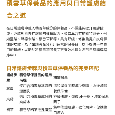
積雪草保養品的應用與日常護膚結
合之道
在日常護膚中融入積雪草成分的保養品，不僅能夠提升肌膚健
康，更能對抗外在環境的種種壓力。積雪草含有的獨特成分，例
如亞酸、瑪德卡酸、積雪草苷等，具有舒緩、修復及提升皮膚彈
性的功效。為了讓讀者充分利用這樣的保養品，以下提供一些實
用的建議，以助於將積雪草保養品更有效地融入您的日常護膚程
序中。
日常護膚步驟與積雪草保養品的完美搭配
護膚步
積雪草保養品的適用
期望效果
驟
時機
使用含積雪草萃取的
溫和潔淨同時減少刺激，為後續保
潔面
潔面乳
養做準備
選用含積雪草成分的
舒緩肌膚，恢復pH平衡，增加保濕
爽膚
爽膚水
因子
集中修護肌膚，強化屏障，促進傷
精華
積雪草精華液是優選
口癒合