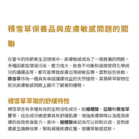
積雪草保養品與皮膚敏感問題的關
聯
在當今的快節奏生活環境中，皮膚敏感成為了一個普遍的問題。
多種因素如環境污染、壓力增大、飲食不均衡和過度使用化學成
分的護膚品等，都可能導致皮膚出現過敏反應。面對這些挑戰，
積雪草
作為一種具有卓越護膚效益的天然植物，其精華萃取物在
抵抗皮膚敏感問題上顯示了顯著的優勢。
積雪草萃取的舒緩特性
積雪草含有多種有效的生物活性成分，如
瘦體酸
、
亞酸
和
積雪草
苷
等，這些成分被證實具有舒緩肌膚、增強皮膚屏障以及提高皮
膚的自我修復能力。其中，
瘦體酸
被認為可以抑制炎症，並對皮
膚產生鎮靜效果，幫助減緩皮膚紅腫、發癢等敏感症狀。