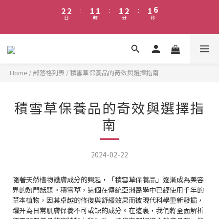
3
3
2
2
2
3
2
6
2
2
:
1
1
:
1
2
:
1
5
早鳥優惠7折起｜消費滿1000享免運｜滿3000元即可加入VIP群組 
日
時
分
秒
1
1
0
0
0
1
0
4
享有更多福利
0
0
0
3
2
早鳥優惠7折起｜消費滿1000享免運｜滿3000元即可加入VIP群組 
1
享有更多福利
0
Home
/
部落格列表
/
積雪草保養品的奇效與選擇指南
積雪草保養品的奇效與選擇指
南
2024-02-22
隨著天然植物護膚成分的興起，「積雪草保養品」逐漸成為美容
界的熱門話題。積雪草，這個在傳統亞洲醫學中已經使用千年的
草本植物，因其卓越的修復與舒緩效果而被現代科學重新發掘，
躍升為日常肌膚保養不可或缺的成分。在這裏，我們將全面解析