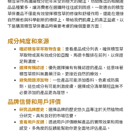
積雪草作為護膚成分近年來受到極大的關注，坊間推出的相關產
品品種繁多，讓消費者在選購時往往感到困惑。一款適合的積雪
草保養品不僅能有效發揮積雪草的修復和舒緩作用，還能在連接
自然療愈與科學創新的橋樑上，帶給我們肌膚上的真正益處。以
下是購買積雪草保養品時需要考慮的幾個重要方面：
成分純度和來源
確認積雪草萃取物含量：
查看產品成分列表，確保積雪草
萃取物或其有效成分如亞酸、馬德卡酸排在前列，以保證
足夠濃度。
選擇有機認證：
優先選擇擁有有機認證的產品，這意味著
積雪草原料無農藥汙染，更接近自然的療效。
避免問題添加物：
一些產品可能添加香料、色素或防腐
劑，這些成分有可能刺激皮膚，選擇成分清單簡短且無不
必要添加的產品更為理想。
品牌信譽和用戶評價
研究品牌歷史：
選擇品牌的歷史悠久且專注於天然植物成
分研究，具有良好的市場信譽。
查看用戶反饋：
透過用戶評價瞭解產品的實際效果和用後
感受，多角度的反饋能幫助你更全面地評估產品。