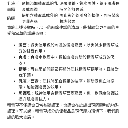
乳液／
選擇添加積雪草的乳
深層滋養，鎖水防護，給予肌膚長
面霜
液或面霜
時間的舒適感
使用含積雪草成分的
防止紫外線引發的損傷，同時帶來
防曬
防曬產品
抗炎效果
實施上述步驟時，以下的細節建議的清單，將幫助您更全面的享
受積雪草的護膚奇效：
潔面：
避免使用過於刺激的潔膚產品，以免減少積雪草成
分的舒緩作用。
爽膚：
爽膚水步驟中，輕拍皮膚有助於積雪草成分的吸
收。
精華：
可在局部問題區再額外塗抹積雪草精華液，直接對
症下藥。
乳液／面霜：
塗抹時配合輕柔的按摩，幫助促進血液循
環，加強護膚品的效用。
周護理：
規律使用含積雪草面膜產品，進一步深度修護並
提升肌膚抵抗力。
積雪草不僅適合日常基礎護理，也適合在皮膚出現問題時的特殊
護理。可以說，積雪草成分的保養品是現代壓力環境下，我們肌
膚的強大後盾。