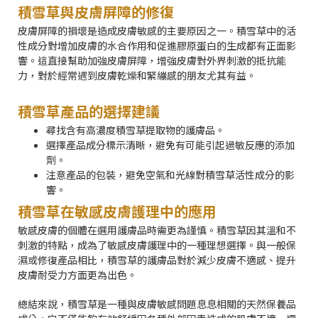
積雪草與皮膚屏障的修復
皮膚屏障的損壞是造成皮膚敏感的主要原因之一。積雪草中的活
性成分對增加皮膚的水合作用和促進膠原蛋白的生成都有正面影
響。這直接幫助加強皮膚屏障，增強皮膚對外界刺激的抵抗能
力，對於經常遇到皮膚乾燥和緊繃感的朋友尤其有益。
積雪草產品的選擇建議
尋找含有高濃度積雪草提取物的護膚品。
選擇產品成分標示清晰，避免有可能引起過敏反應的添加
劑。
注意產品的包裝，避免空氣和光線對積雪草活性成分的影
響。
積雪草在敏感皮膚護理中的應用
敏感皮膚的個體在選用護膚品時需更為謹慎。積雪草因其溫和不
刺激的特點，成為了敏感皮膚護理中的一種理想選擇。與一般保
濕或修復產品相比，積雪草的護膚品對於減少皮膚不適感、提升
皮膚耐受力方面更為出色。
總結來說，積雪草是一種與皮膚敏感問題息息相關的天然保養品